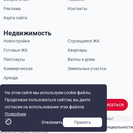
Реклама
Контакты
Карта сайта
Недвижимость
Новостройки
Строящиеся ЖК
Готовые ЖК
Квартиры
Пентхаусы
Виллы и дома
Коммерческая
Земельные участки
Аренда
Будьте в курсе
На этом сайте мы используем cookie-файлы.
Продолжая пользоваться сайтом, вы даете
Подписаться
согласие на использование этих файлов.
Подробнее
© Cyprus Realestate 2026. Все права защищены!
Отклонить
Принять
Связаться с нами
Политика конфиденциальности