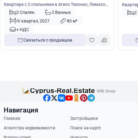
Квартира с 2 спальнями в Агиос Тихонас, Лимасол,
Квартир
Кипр № 53636
2 Спален
2 Ванных
2
IV квартал, 2027
80 м²
+ НДС
Связаться с продавцом
WRE Group
Навигация
Главная
Застройщики
Агентства недвижимости
Поиск на карте
Вопрос-ответ
Новости