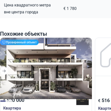
Цена квадратного метра
€ 1 780
вне центра города
Похожие объекты
Проверенный объект
520 000
516
€
€
Квартира
Кварт