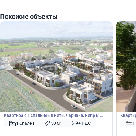
Похожие объекты
185 000
185
€
€
Квартира
Кварт
Квартира с 1 спальней в Кити, Ларнака, Кипр №
Квартир
43881
1 Спален
50 м²
+ НДС
1