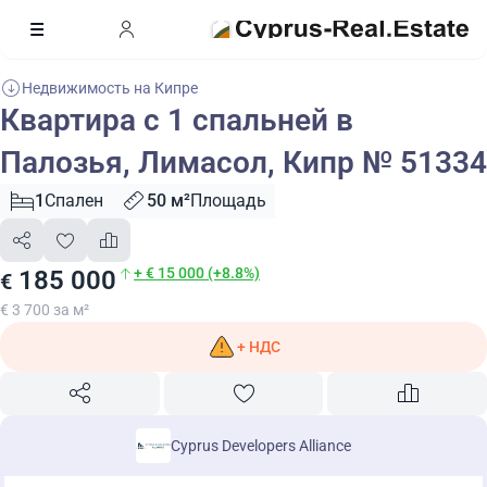
Недвижимость на Кипре
Квартира с 1 спальней в
Палозья, Лимасол, Кипр № 51334
1
Спален
50 м²
Площадь
+ € 15 000 (+8.8%)
185 000
€
€ 3 700 за м²
+ НДС
Cyprus Developers Alliance