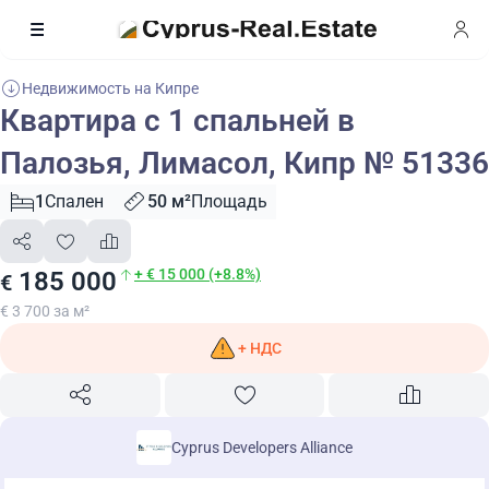
Недвижимость на Кипре
Квартира с 1 спальней в
Палозья, Лимасол, Кипр № 51336
1
Спален
50 м²
Площадь
+ € 15 000 (+8.8%)
185 000
€
€ 3 700 за м²
+ НДС
Cyprus Developers Alliance