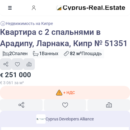
Недвижимость на Кипре
Квартира с 2 спальнями в
Арадипу, Ларнака, Кипр № 51351
2
Спален
1
Ванных
82 м²
Площадь
251 000
€
€ 3 061 за м²
+ НДС
Cyprus Developers Alliance