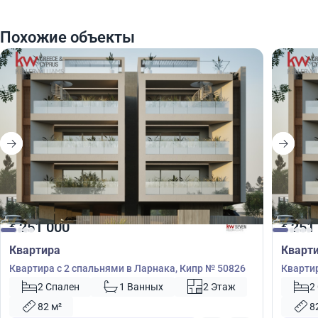
Похожие объекты
251 000
251
€
€
Квартира
Кварт
Квартира с 2 спальнями в Ларнака, Кипр № 50826
Квартир
2 Спален
1 Ванных
2 Этаж
2
82 м²
8