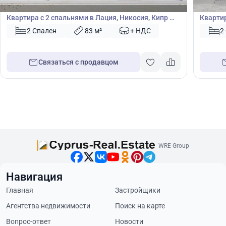
Квартира
Кварт
Квартира с 2 спальнями в Лация, Никосия, Кипр №
Квартир
50164
46461
2 Спален
83 м²
+ НДС
2
Связаться с продавцом
WRE Group
Навигация
Главная
Застройщики
Агентства недвижимости
Поиск на карте
Вопрос-ответ
Новости