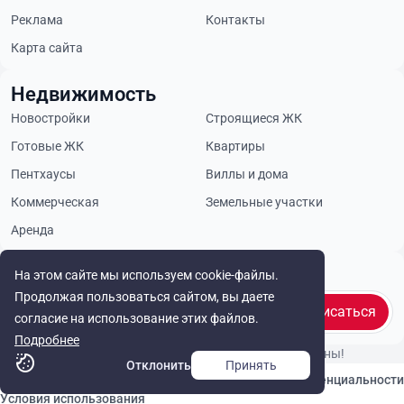
Реклама
Контакты
Карта сайта
Недвижимость
Новостройки
Строящиеся ЖК
Готовые ЖК
Квартиры
Пентхаусы
Виллы и дома
Коммерческая
Земельные участки
Аренда
Будьте в курсе
На этом сайте мы используем cookie-файлы.
Продолжая пользоваться сайтом, вы даете
Подписаться
согласие на использование этих файлов.
Подробнее
© Cyprus Realestate 2026. Все права защищены!
Отклонить
Принять
Связаться с нами
Политика конфиденциальности
Условия использования