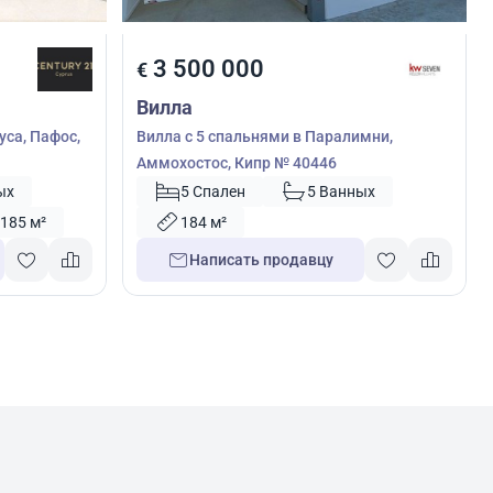
3 500 000
€
Вилла
уса, Пафос,
Вилла с 5 спальнями в Паралимни,
Аммохостос, Кипр № 40446
ых
5 Спален
5 Ванных
185 м²
184 м²
Написать продавцу