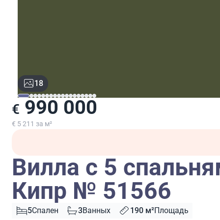
18
990 000
€
€ 5 211 за м²
Вилла с 5 спальня
Кипр № 51566
5
Спален
3
Ванных
190 м²
Площадь