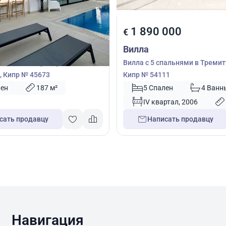
000
1 890 000
€
Вилла
пальнями в Протарас,
Вилла с 5 спальнями в Тремит
 Кипр № 45673
Кипр № 54111
лен
187 м²
5 Спален
4 Ванн
IV квартал, 2006
сать продавцу
Написать продавцу
Навигация