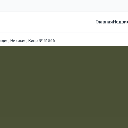
Главная
Недви
адия, Никосия, Кипр № 51566