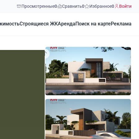
Просмотренные
0
Сравнить
0
Избранное
0
Войти
жимость
Строящиеся ЖК
Аренда
Поиск на карте
Реклама