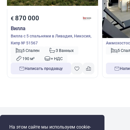
870 000
3 000 
€
€
Вилла
Вилла
Вилла с 5 спальнями в Ливадия, Никосия,
Вилла с 5 с
Кипр № 51567
Аммохостос,
5 Спален
3 Ванных
5 Спа
190 м²
+ НДС
Написать продавцу
Напи
WRE Group
На этом сайте мы используем cookie-