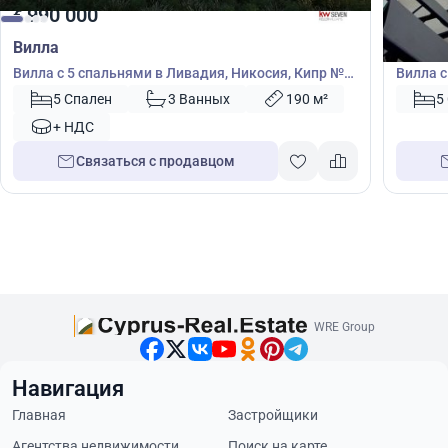
990 000
3 00
€
€
Вилла
Вилла
Вилла с 5 спальнями в Ливадия, Никосия, Кипр №
Вилла с
51566
№ 4567
5 Спален
3 Ванных
190 м²
5
+ НДС
Связаться с продавцом
WRE Group
Навигация
Главная
Застройщики
Агентства недвижимости
Поиск на карте