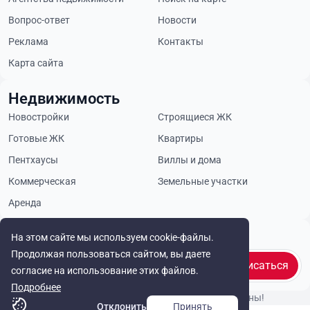
Вопрос-ответ
Новости
Реклама
Контакты
Карта сайта
Недвижимость
Новостройки
Строящиеся ЖК
Готовые ЖК
Квартиры
Пентхаусы
Виллы и дома
Коммерческая
Земельные участки
Аренда
Будьте в курсе
На этом сайте мы используем cookie-файлы.
Продолжая пользоваться сайтом, вы даете
Подписаться
согласие на использование этих файлов.
Подробнее
© Cyprus Realestate 2026. Все права защищены!
Отклонить
Принять