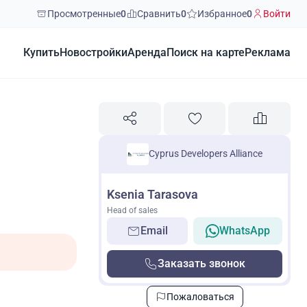
Просмотренные
0
Сравнить
0
Избранное
0
Войти
Купить
Новостройки
Аренда
Поиск на карте
Реклама
Cyprus Developers Alliance
Ksenia Tarasova
Head of sales
Email
WhatsApp
Заказать звонок
Пожаловаться