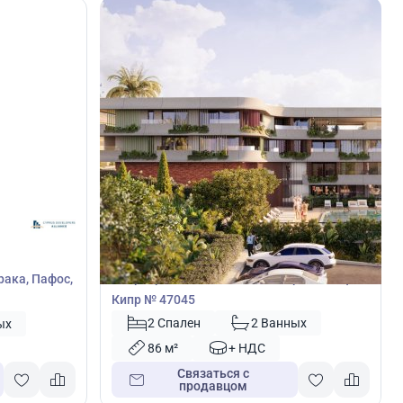
640 000
€
Квартира
Квартира с 2 спальнями в Хлорака, Пафос,
рака, Пафос,
Кипр № 47045
2 Спален
2 Ванных
ых
86 м²
+ НДС
Связаться с
продавцом