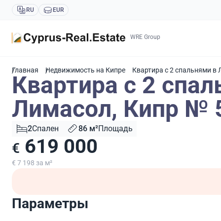
RU
EUR
WRE Group
Главная
Недвижимость на Кипре
Квартира с 2 спальнями в
Квартира с 2 спал
Лимасол, Кипр № 
2
Спален
86 м²
Площадь
619 000
€
€ 7 198 за м²
Параметры