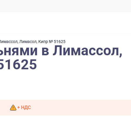
 Лимассол, Лимасол, Кипр № 51625
ьнями в Лимассол,
51625
+ НДС