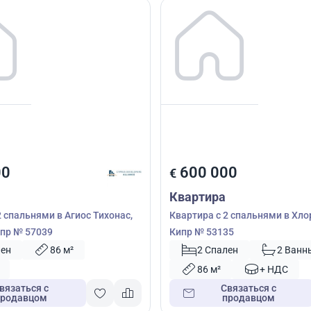
00
600 000
€
Квартира
2 спальнями в Агиос Тихонас,
Квартира с 2 спальнями в Хло
пр № 57039
Кипр № 53135
лен
86 м²
2 Спален
2 Ванн
86 м²
+ НДС
вязаться с
Связаться с
продавцом
продавцом