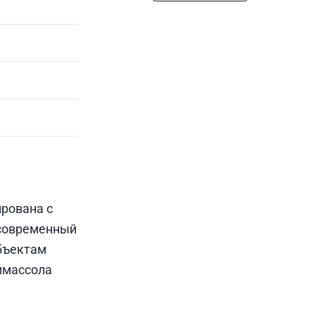
ирована с
 современный
объектам
имассола