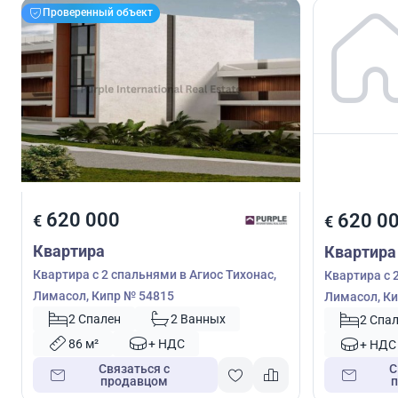
Проверенный объект
620 000
620 0
€
€
Квартира
Квартира
Квартира с 2 спальнями в Агиос Тихонас,
Квартира с 
Лимасол, Кипр № 54815
Лимасол, Ки
2 Спален
2 Ванных
2 Спа
86 м²
+ НДС
+ НДС
Связаться с
С
продавцом