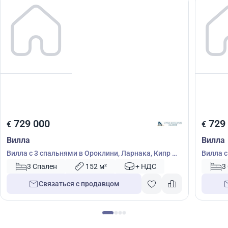
729 000
729
€
€
Вилла
Вилла
Вилла с 3 спальнями в Ороклини, Ларнака, Кипр №
Вилла с
51638
51639
3 Спален
152 м²
+ НДС
3
Связаться с продавцом