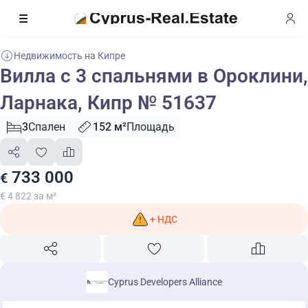
Недвижимость на Кипре
Вилла с 3 спальнями в Ороклини,
Ларнака, Кипр № 51637
3
Спален
152 м²
Площадь
733 000
€
€ 4 822 за м²
+ НДС
Cyprus Developers Alliance