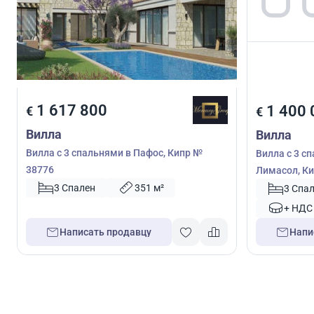
1 617 800
1 400 
€
€
Вилла
Вилла
Вилла с 3 спальнями в Пафос, Кипр №
Вилла с 3 с
38776
Лимасол, Ки
3 Спален
351 м²
3 Спа
+ НДС
Написать продавцу
Напи