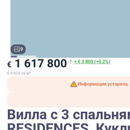
9
1 617 800
+ € 3 800 (+0.2%)
€
€ 4 603 за м²
Информация устарела, 
Вилла с 3 спальня
RESIDENCES, Кукл