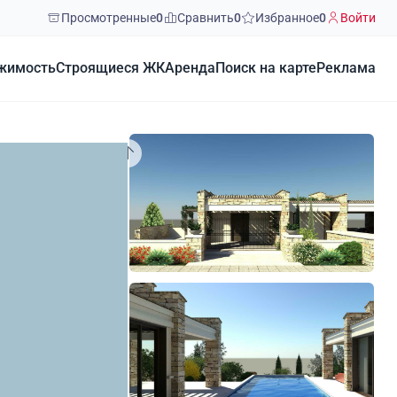
Просмотренные
0
Сравнить
0
Избранное
0
Войти
жимость
Строящиеся ЖК
Аренда
Поиск на карте
Реклама