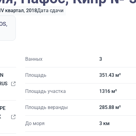
IV квартал, 2018
Дата сдачи
OS,
Ванных
3
IN
Площадь
351.43 м²
RUS
Площадь участка
1316 м²
Площадь веранды
285.88 м²
PE
К
До моря
3 км