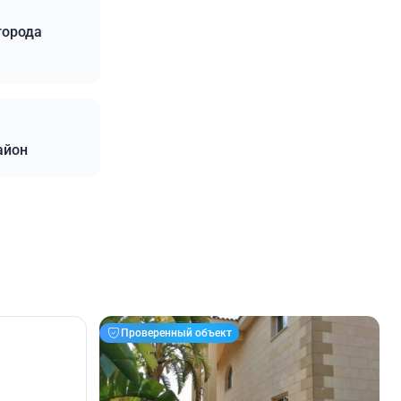
города
айон
Проверенный объект