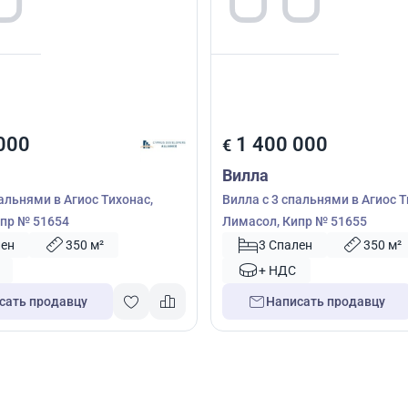
000
1 400 000
€
Вилла
пальнями в Агиос Тихонас,
Вилла с 3 спальнями в Агиос Т
пр № 51654
Лимасол, Кипр № 51655
лен
350 м²
3 Спален
350 м²
+ НДС
сать продавцу
Написать продавцу