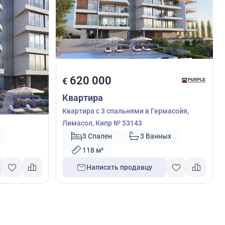
620 000
€
Квартира
ассол,
Квартира с 3 спальнями в Гермасойя,
Лимасол, Кипр № 53143
3 Спален
3 Ванных
118 м²
Написать продавцу