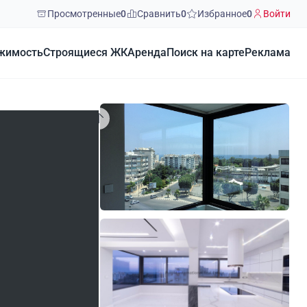
Просмотренные
0
Сравнить
0
Избранное
0
Войти
жимость
Строящиеся ЖК
Аренда
Поиск на карте
Реклама