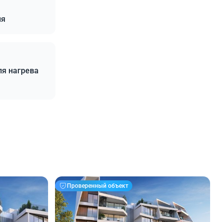
ия
ля нагрева
Проверенный объект