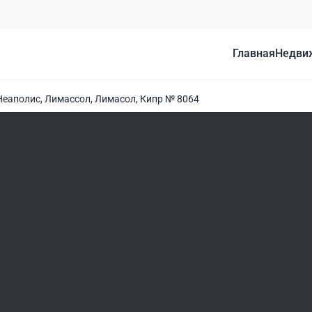
Главная
Недви
Неаполис, Лимассол, Лимасол, Кипр № 8064