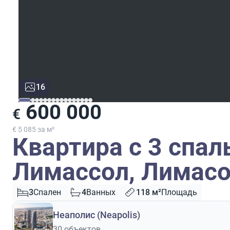
16
600 000
€
€ 5 085 за м²
Квартира с 3 спал
Лимассол, Лимасо
3
Спален
4
Ванных
118 м²
Площадь
Неаполис (Neapolis)
30 объектов