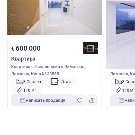
600 000
600 0
€
€
Квартира
Квартира
Квартира с 3 спальнями в Лимассол,
Квартира с 
Лимасол, Кипр № 38565
Лимасол, Ки
3 Спален
1 Этаж
3 Спа
118 м²
118 м²
Написать продавцу
Напи