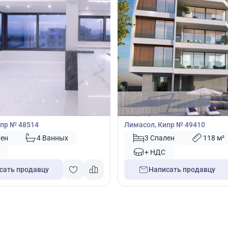
00
620 000
€
Квартира
3 спальнями в Лимассол,
Квартира с 3 спальнями в Лим
пр № 48514
Лимасол, Кипр № 49410
лен
4 Ванных
3 Спален
118 м²
+ НДС
сать продавцу
Написать продавцу