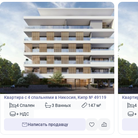
640 000
630
€
€
Квартира
Кварт
Квартира с 4 спальнями в Никосия, Кипр № 49119
Квартир
4 Спален
3 Ванных
147 м²
4
+ НДС
+
Написать продавцу