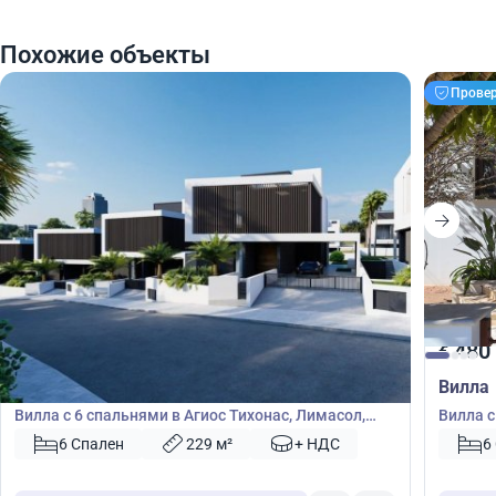
Похожие объекты
Прове
1 800 000
480
€
€
Вилла
Вилла
Вилла с 6 спальнями в Агиос Тихонас, Лимасол,
Вилла с
Кипр № 44371
№ 3645
6 Спален
229 м²
+ НДС
6