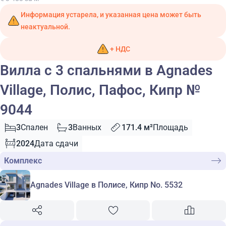
Информация устарела, и указанная цена может быть
неактуальной.
+ НДС
Вилла с 3 спальнями в Agnades
Village, Полис, Пафос, Кипр №
9044
3
Спален
3
Ванных
171.4 м²
Площадь
2024
Дата сдачи
Комплекс
Agnades Village в Полисе, Кипр No. 5532