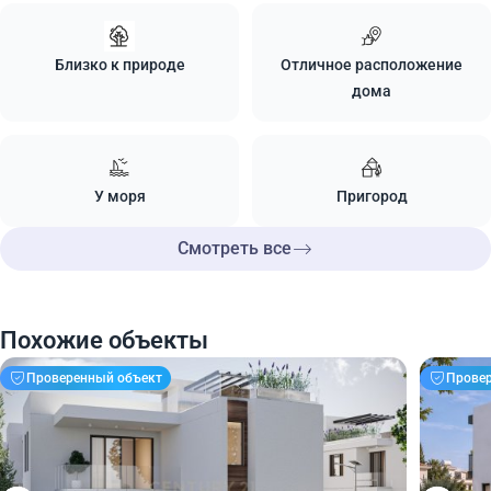
Близко к природе
Отличное расположение
дома
У моря
Пригород
Смотреть все
Похожие объекты
Проверенный объект
Прове