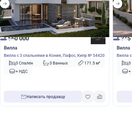
560 000
315
€
€
Вилла
Вилла
Вилла с 3 спальнями в Кония, Пафос, Кипр № 54420
Вилла с
53100
3 Спален
3 Ванных
171.5 м²
3
+ НДС
+
Написать продавцу