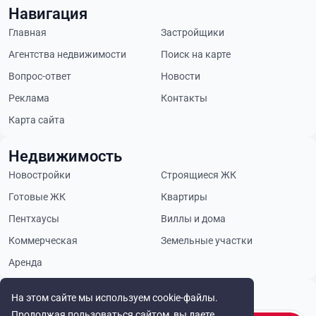
Навигация
Главная
Застройщики
Агентства недвижимости
Поиск на карте
Вопрос-ответ
Новости
Реклама
Контакты
Карта сайта
Недвижимость
Новостройки
Строящиеся ЖК
Готовые ЖК
Квартиры
Пентхаусы
Виллы и дома
Коммерческая
Земельные участки
Аренда
Будьте в курсе
На этом сайте мы используем cookie-файлы.
Продолжая пользоваться сайтом, вы даете