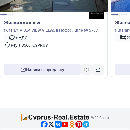
Жилой комплекс
Жилой
ЖК PEYIA SEA VIEW VILLAS в Пафос, Кипр № 5787
ЖК Pano
+ НДС
2
Peyia 8560, CYPRUS
Написать продавцу
WRE Group