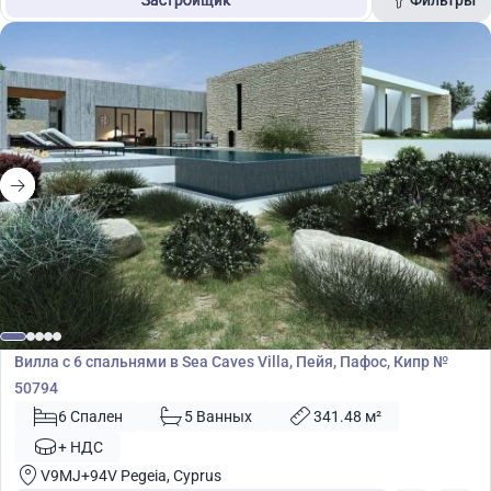
Застройщик
Площадь
Цена
Поиск
2 800 000
€
Вилла
Вилла с 6 спальнями в Sea Caves Villa, Пейя, Пафос, Кипр №
50794
6 Спален
5 Ванных
341.48 м²
+ НДС
V9MJ+94V Pegeia, Cyprus