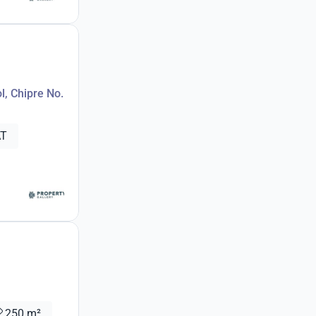
l, Chipre No.
AT
250 m²