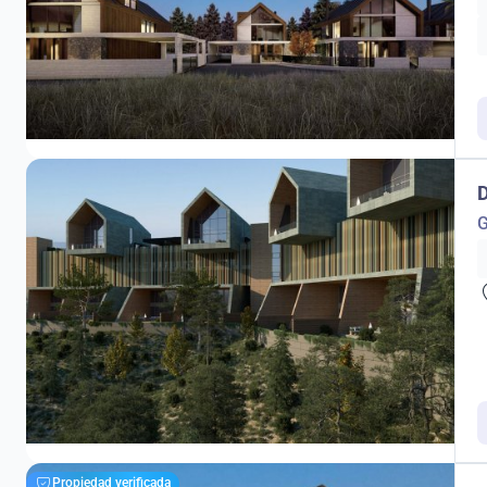
D
G
Propiedad verificada