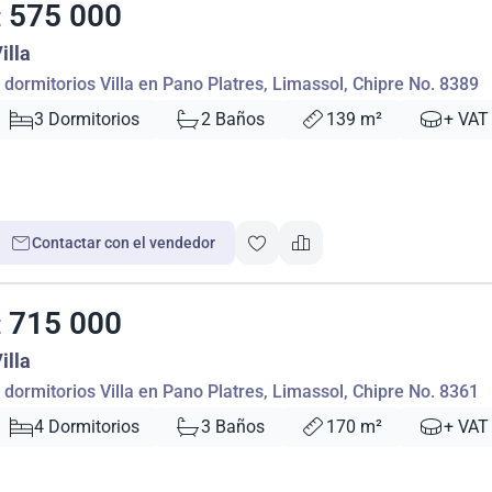
575 000
€
illa
 dormitorios Villa en Pano Platres, Limassol, Chipre No. 8389
3 Dormitorios
2 Baños
139 m²
+ VAT
Contactar con el vendedor
715 000
€
illa
 dormitorios Villa en Pano Platres, Limassol, Chipre No. 8361
4 Dormitorios
3 Baños
170 m²
+ VAT