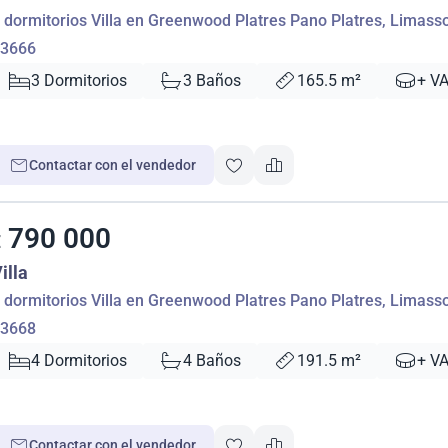
 dormitorios Villa en Greenwood Platres Pano Platres, Limasso
3666
3 Dormitorios
3 Baños
165.5 m²
+ V
Contactar con el vendedor
790 000
€
illa
 dormitorios Villa en Greenwood Platres Pano Platres, Limasso
3668
4 Dormitorios
4 Baños
191.5 m²
+ V
Contactar con el vendedor