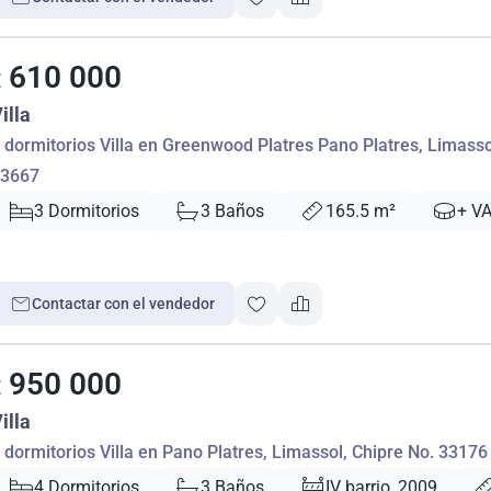
610 000
€
illa
 dormitorios Villa en Greenwood Platres Pano Platres, Limasso
3667
3 Dormitorios
3 Baños
165.5 m²
+ V
Contactar con el vendedor
950 000
€
illa
 dormitorios Villa en Pano Platres, Limassol, Chipre No. 33176
4 Dormitorios
3 Baños
IV barrio, 2009