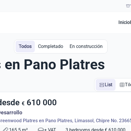
Inicio
Todos
Completado
En construcción
 en Pano Platres
List
Til
desde
610 000
€
esarrollo
reenwood Platres en Pano Platres, Limassol, Chipre No. 2366
165.5 m²
+ VAT
3 bedrooms desde € 610 000