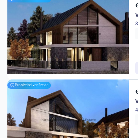
V
3
Propiedad verificada
V
4