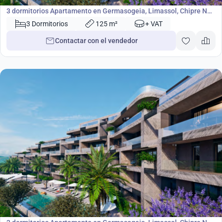
3 dormitorios Apartamento en Germasogeia, Limassol, Chipre No.
48820
3 Dormitorios
125 m²
+ VAT
Contactar con el vendedor
659 000
€
Apartamento