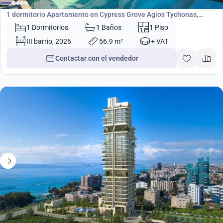
Apartamento
1 dormitorio Apartamento en Cypress Grove Agios Tychonas,
Limassol, Chipre No. 4634
1 Dormitorios
1 Baños
1 Piso
III barrio, 2026
56.9 m²
+ VAT
Contactar con el vendedor
desde
824 200
€