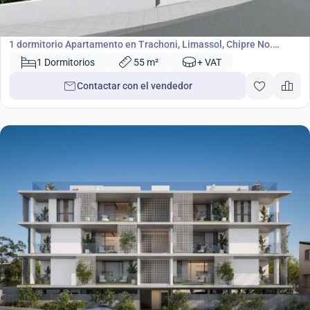
174 000
€
Apartamento
1 dormitorio Apartamento en Trachoni, Limassol, Chipre No.
47011
1 Dormitorios
55 m²
+ VAT
Contactar con el vendedor
179 000
€