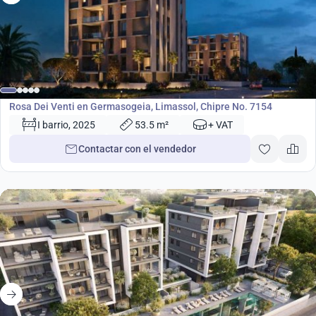
desde
580 000
€
Desarrollo
Rosa Dei Venti en Germasogeia, Limassol, Chipre No. 7154
I barrio, 2025
53.5 m²
+ VAT
Contactar con el vendedor