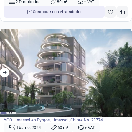
2 Dormitorios
80 m²
+ VAT
Contactar con el vendedor
desde
660 000
€
Desarrollo
YOO Limassol en Pyrgos, Limassol, Chipre No. 23774
II barrio, 2024
60 m²
+ VAT