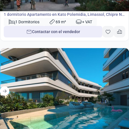
Apartamento
1 dormitorio Apartamento en Kato Polemidia, Limassol, Chipre No.
41456
1 Dormitorios
69 m²
+ VAT
Contactar con el vendedor
400 000
€