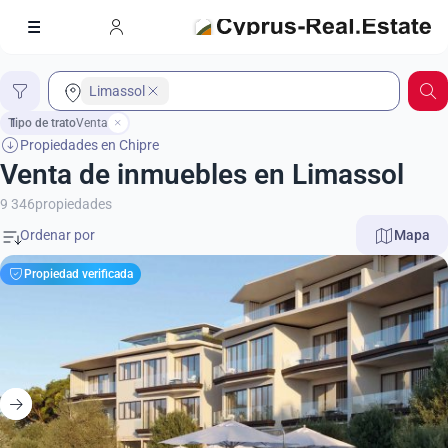
Limassol
Tipo de trato
1
Venta
Propiedades en Chipre
Venta de inmuebles en Limassol
9 346
propiedades
Mapa
Propiedad verificada