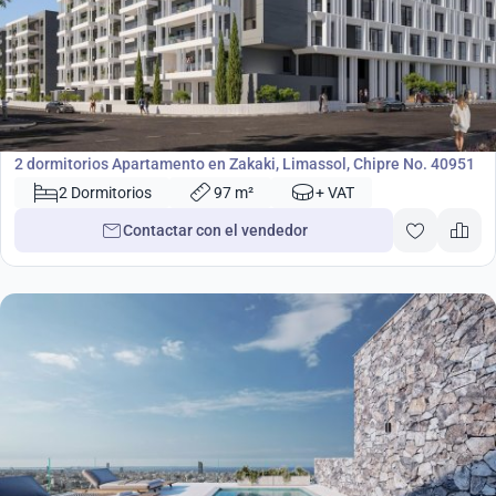
355 000
€
Apartamento
2 dormitorios Apartamento en Zakaki, Limassol, Chipre No. 40951
2 Dormitorios
97 m²
+ VAT
Contactar con el vendedor