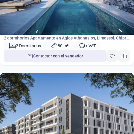
360 000
€
Apartamento
2 dormitorios Apartamento en Agios Athanasios, Limassol, Chipre
No. 46376
2 Dormitorios
80 m²
+ VAT
Contactar con el vendedor