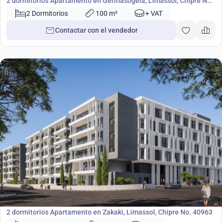
2 dormitorios Apartamento en Germasogeia, Limassol, Chipre No.
48803
2 Dormitorios
100 m²
+ VAT
Contactar con el vendedor
453 000
€
Apartamento
2 dormitorios Apartamento en Zakaki, Limassol, Chipre No. 40963