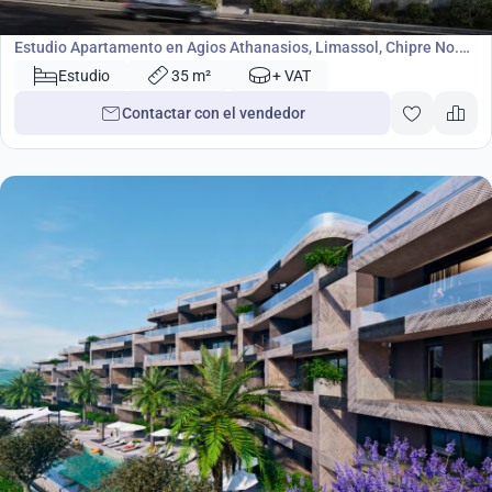
Apartamento
Estudio Apartamento en Agios Athanasios, Limassol, Chipre No.
41167
Estudio
35 m²
+ VAT
Contactar con el vendedor
889 000
€
Apartamento