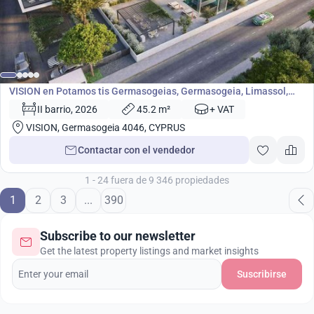
desde
360 000
€
Desarrollo
VISION en Potamos tis Germasogeias, Germasogeia, Limassol,
Chipre No. 5672
II barrio, 2026
45.2 m²
+ VAT
VISION, Germasogeia 4046, CYPRUS
Contactar con el vendedor
1 - 24 fuera de 9 346 propiedades
1
2
3
...
390
Subscribe to our newsletter
Get the latest property listings and market insights
Suscribirse