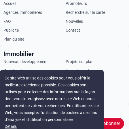
Accueil
Promoteurs
Agences immobilières
Recherche sur la carte
FAQ
Nouvelles
Publicité
Contact
Plan du site
Immobilier
Nouveau développement
Projets sur plan
Projets achevés
Appartements
Ce site Web utilise des cookies pour vous offrir la
Penthouses
Villas
meilleure expérience possible. Ces cookies sont
Propriétés commerciales
Terrains
utilisés pour collecter des informations sur la façon
Loyer
dont vous interagissez avec notre site Web et nous
permettent de voir vos recherches. En utilisant ce site
Stay in touch
Web, vous acceptez l'utilisation de cookies à des fins
d'analyse et d'utilisation personnalisée.
s'abonner
Détails