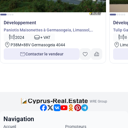
Développement
Dével
Paniotis Maisonettes à Germasogeia, Limassol,
Tulip G
Chypre No. 9249
2024
+ VAT
II
P38M+88V Germasogeia 4044
Lima
Contacter le vendeur
WRE Group
Navigation
Accueil
Promoteurs