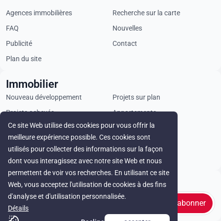
Agences immobilières
Recherche sur la carte
FAQ
Nouvelles
Publicité
Contact
Plan du site
Immobilier
Nouveau développement
Projets sur plan
Projets achevés
Appartements
Ce site Web utilise des cookies pour vous offrir la
Penthouses
Villas
meilleure expérience possible. Ces cookies sont
Propriétés commerciales
Terrains
utilisés pour collecter des informations sur la façon
Loyer
dont vous interagissez avec notre site Web et nous
permettent de voir vos recherches. En utilisant ce site
Stay in touch
Web, vous acceptez l'utilisation de cookies à des fins
d'analyse et d'utilisation personnalisée.
s'abonner
Détails