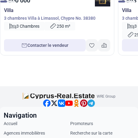
600 000
693
€
€
Villa
Villa
3 chambres Villa à Limassol, Chypre No. 38380
3 chamb
No. 772
3 Chambres
250 m²
3
2
Contacter le vendeur
WRE Group
Navigation
Accueil
Promoteurs
Agences immobilières
Recherche sur la carte