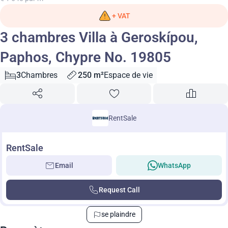
+ VAT
3 chambres Villa à Geroskípou,
Paphos, Chypre No. 19805
3
Chambres
250 m²
Espace de vie
RentSale
RentSale
Email
WhatsApp
Request Call
se plaindre