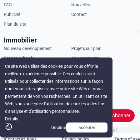
FAQ
Nouvelles
Publicité
Contact
Plan du site
Immobilier
Nouveau développement
Projets sur plan
Projets achevés
Appartements
Ce site Web utilise des cookies pour vous offrir la
Penthouses
Villas
meilleure expérience possible. Ces cookies sont
Propriétés commerciales
Terrains
utilisés pour collecter des informations sur la façon
Loyer
dont vous interagissez avec notre site Web et nous
permettent de voir vos recherches. En utilisant ce site
Stay in touch
Web, vous acceptez l'utilisation de cookies à des fins
d'analyse et d'utilisation personnalisée.
s'abonner
Détails
Decline
accepter
© Cyprus Realestate 2026. Tous droits réservés !
Contactez-nous
Privacy policy
Terms of use