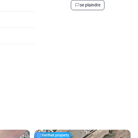
se plaindre
Verified property