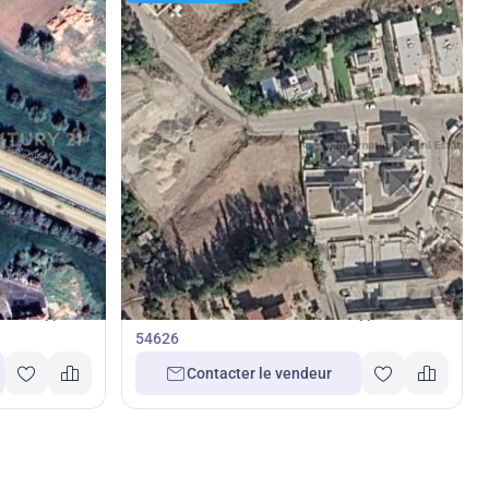
500 000
€
Terrain
sol, Chypre
Terrain à Akrounta, Limassol, Chypre No.
54626
Contacter le vendeur