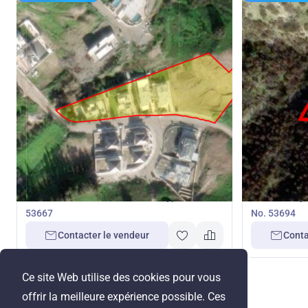
500 000
500 0
€
€
Terrain
Terrain
Terrain à Akrounta, Limassol, Chypre No.
Terrain à Ag
53667
No. 53694
Contacter le vendeur
Conta
Ce site Web utilise des cookies pour vous
offrir la meilleure expérience possible. Ces