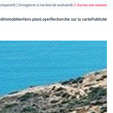
omparer
0
Enregistrer à ma liste de souhaits
0
Ouvrez une session
il
Immobilier
Hors plan
Loyer
Recherche sur la carte
Publicité