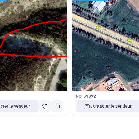
00
500 000
€
Terrain
ios Tychonas, Limassol, Chypre
Terrain à Kato Polemidia, Limas
No. 53892
cter le vendeur
Contacter le vendeur