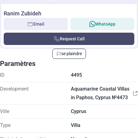
Ranim Zubideh
Email
WhatsApp
Request Call
se plaindre
Paramètres
ID
4495
Development
Aquamarine Coastal Villas
in Paphos, Cyprus №4473
Ville
Cyprus
Type
Villa