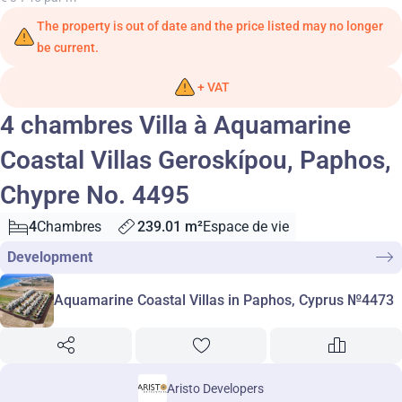
The property is out of date and the price listed may no longer
be current.
+ VAT
4 chambres Villa à Aquamarine
Coastal Villas Geroskípou, Paphos,
Chypre No. 4495
4
Chambres
239.01 m²
Espace de vie
Development
Aquamarine Coastal Villas in Paphos, Cyprus №4473
Aristo Developers