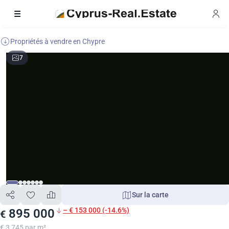
Propriétés à vendre en Chypre
7
Sur la carte
– € 153 000 (-14.6%)
895 000
€
€ 3 745 par m²