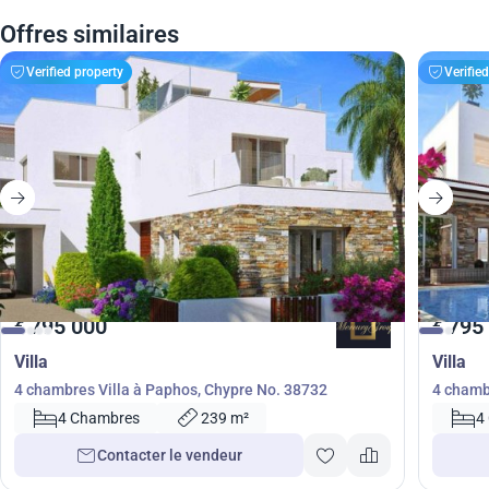
Offres similaires
Verified property
Verifie
795 000
795
€
€
Villa
Villa
4 chambres Villa à Paphos, Chypre No. 38732
4 chamb
4 Chambres
239 m²
4
Contacter le vendeur