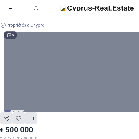
Propriétés à Chypre
6
500 000
€
€ 2 793 Prix pour m²