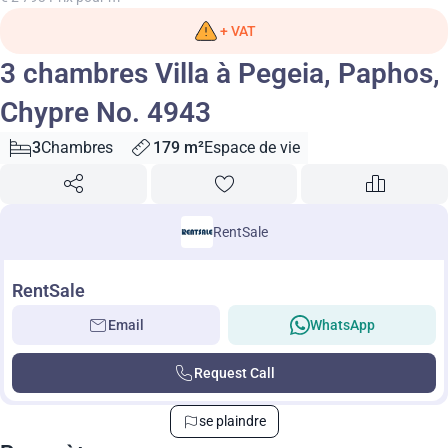
+ VAT
3 chambres Villa à Pegeia, Paphos,
Chypre No. 4943
3
Chambres
179 m²
Espace de vie
RentSale
RentSale
Email
WhatsApp
Request Call
se plaindre