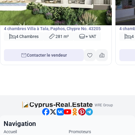
2 174 000
1 95
€
€
Villa
Villa
4 chambres Villa à Tala, Paphos, Chypre No. 43205
4 chamb
45286
4 Chambres
281 m²
+ VAT
4
Contacter le vendeur
WRE Group
Navigation
Accueil
Promoteurs