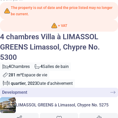
The property is out of date and the price listed may no longer
be current.
+ VAT
4 chambres Villa à LIMASSOL
GREENS Limassol, Chypre No.
5300
4
Chambres
4
Salles de bain
281 m²
Espace de vie
I quartier, 2023
Date d'achèvement
Development
LIMASSOL GREENS à Limassol, Chypre No. 5275