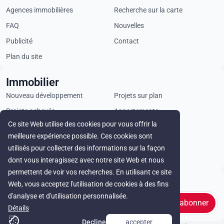
Agences immobilières
Recherche sur la carte
FAQ
Nouvelles
Publicité
Contact
Plan du site
Immobilier
Nouveau développement
Projets sur plan
Projets achevés
Appartements
Ce site Web utilise des cookies pour vous offrir la
Penthouses
Villas
meilleure expérience possible. Ces cookies sont
Propriétés commerciales
Terrains
utilisés pour collecter des informations sur la façon
Loyer
dont vous interagissez avec notre site Web et nous
permettent de voir vos recherches. En utilisant ce site
Stay in touch
Web, vous acceptez l'utilisation de cookies à des fins
d'analyse et d'utilisation personnalisée.
s'abonner
Détails
Decline
accepter