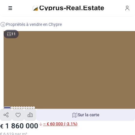
Propriétés à vendre en Chypre
11
Sur la carte
– € 60 000 (-3.1%)
1 860 000
€
€ 6 619 par m²