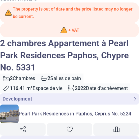
The property is out of date and the price listed may no longer
be current.
+ VAT
2 chambres Appartement à Pearl
Park Residences Paphos, Chypre
No. 5331
2
Chambres
2
Salles de bain
116.41 m²
Espace de vie
2022
Date d'achèvement
Development
Pearl Park Residences in Paphos, Cyprus No. 5224