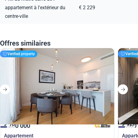
appartement à l'extérieur du
€ 2 229
centre-ville
Offres similaires
Verified property
Verifie
780 000
460
€
€
Appartement
Appar