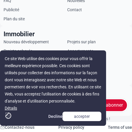
FAQ
Nouvelles
Publicité
Contact
Plan du site
Immobilier
Nouveau développement
Projets sur plan
Projets achevés
Appartements
Ce site Web utilise des cookies pour vous offrir la
Penthouses
Villas
meilleure expérience possible. Ces cookies sont
Propriétés commerciales
Terrains
utilisés pour collecter des informations sur la façon
Loyer
dont vous interagissez avec notre site Web et nous
permettent de voir vos recherches. En utilisant ce site
Stay in touch
Web, vous acceptez l'utilisation de cookies à des fins
d'analyse et d'utilisation personnalisée.
s'abonner
Détails
Decline
accepter
© Cyprus Realestate 2026. Tous droits réservés !
Contactez-nous
Privacy policy
Terms of use