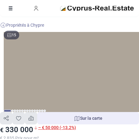
Propriétés à Chypre
15
Sur la carte
– € 50 000 (-13.2%)
330 000
€
€ 2 835 Prix pour m²