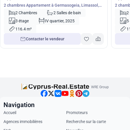
2 chambres Appartement à Germasogeia, Limassol,
2 chamb
Chypre No. 23729
No. 232
2 Chambres
2 Salles de bain
2
3 étage
IV quartier, 2025
5
116.4 m²
1
Contacter le vendeur
WRE Group
Navigation
Accueil
Promoteurs
Agences immobilières
Recherche sur la carte