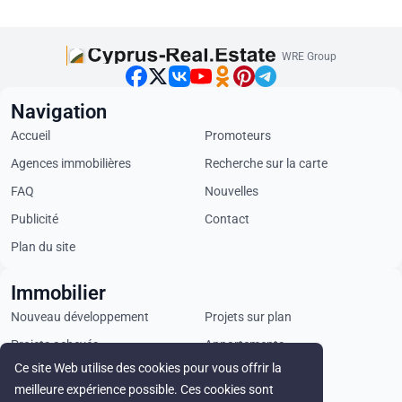
WRE Group
Navigation
Accueil
Promoteurs
Agences immobilières
Recherche sur la carte
FAQ
Nouvelles
Publicité
Contact
Plan du site
Immobilier
Nouveau développement
Projets sur plan
Projets achevés
Appartements
Ce site Web utilise des cookies pour vous offrir la
Penthouses
Villas
meilleure expérience possible. Ces cookies sont
Propriétés commerciales
Terrains