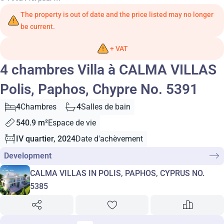
The property is out of date and the price listed may no longer
be current.
+ VAT
4 chambres Villa à CALMA VILLAS
Polis, Paphos, Chypre No. 5391
4
Chambres
4
Salles de bain
540.9 m²
Espace de vie
IV quartier, 2024
Date d'achèvement
Development
CALMA VILLAS IN POLIS, PAPHOS, CYPRUS NO.
5385