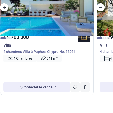
2 700 000
1 79
€
€
Villa
Villa
4 chambres Villa à Paphos, Chypre No. 38931
4 chamb
No. 202
4 Chambres
541 m²
4
Contacter le vendeur