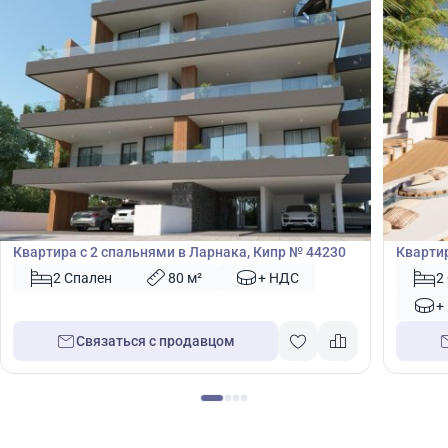
230 000
230
€
€
Квартира
Кварт
Квартира с 2 спальнями в Ларнака, Кипр № 44230
Квартир
№ 4667
2 Спален
80 м²
+ НДС
2
+
Связаться с продавцом