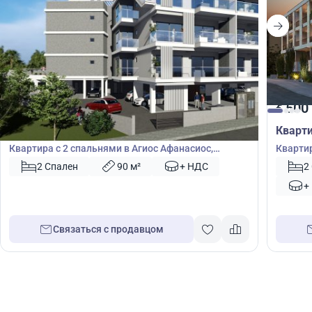
515 000
500
€
€
Квартира
Кварт
Квартира с 2 спальнями в Агиос Афанасиос,
Квартир
Лимасол, Кипр № 48139
Кипр №
2 Спален
90 м²
+ НДС
2
+
Связаться с продавцом