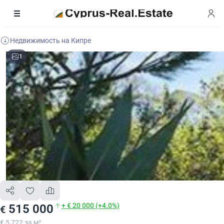
Недвижимость на Кипре
1
+ € 20 000 (+4.0%)
515 000
€
€ 5 722 за м²