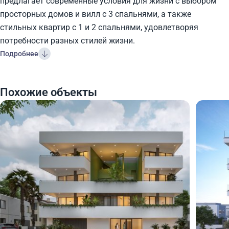
предлагает современные условия для жизни с выбором
просторных домов и вилл с 3 спальнями, а также
стильных квартир с 1 и 2 спальнями, удовлетворяя
потребности разных стилей жизни.
Подробнее
Похожие объекты
460 000
460