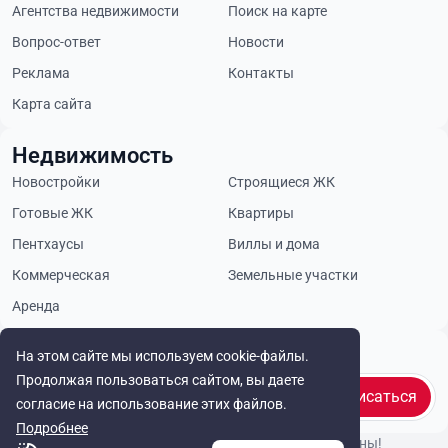
Агентства недвижимости
Поиск на карте
Вопрос-ответ
Новости
Реклама
Контакты
Карта сайта
Недвижимость
Новостройки
Строящиеся ЖК
Готовые ЖК
Квартиры
Пентхаусы
Виллы и дома
Коммерческая
Земельные участки
Аренда
Будьте в курсе
На этом сайте мы используем cookie-файлы.
Продолжая пользоваться сайтом, вы даете
Подписаться
согласие на использование этих файлов.
Подробнее
© Cyprus Realestate 2026. Все права защищены!