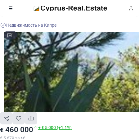
Недвижимость на Кипре
1
+ € 5 000 (+1.1%)
460 000
€
€ 5 679 за м²