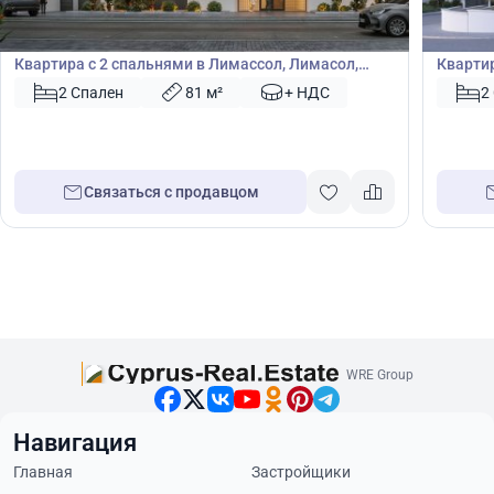
€
€
Квартира
Кварт
Квартира с 2 спальнями в Лимассол, Лимасол,
Квартир
Кипр № 42723
Кипр №
2 Спален
81 м²
+ НДС
2
Связаться с продавцом
WRE Group
Навигация
Главная
Застройщики