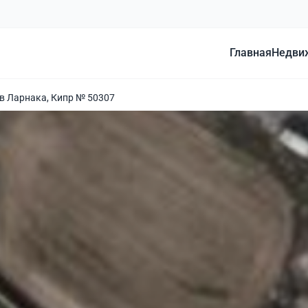
Главная
Недви
в Ларнака, Кипр № 50307