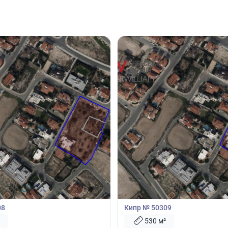
00
245 000
€
й участок
Земельный участок
часток 530м2 в Ларнака,
Земельный участок 530м2 в Л
08
Кипр № 50309
530 м²