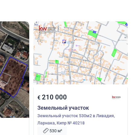
210 000
€
Земельный участок
арнака,
Земельный участок 530м2 в Ливадия,
Ларнака, Кипр № 40218
530 м²