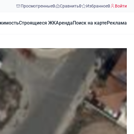
Просмотренные
0
Сравнить
0
Избранное
0
Войти
жимость
Строящиеся ЖК
Аренда
Поиск на карте
Реклама