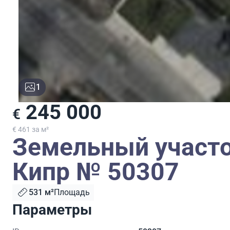
1
245 000
€
€ 461 за м²
Земельный участо
Кипр № 50307
531 м²
Площадь
Параметры