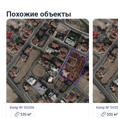
Похожие объекты
245 000
245 0
€
€
Земельный участок
Земельны
Земельный участок 530м2 в Ларнака,
Земельный у
Кипр № 50306
Кипр № 503
530 м²
530 м²