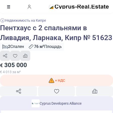
Недвижимость на Кипре
Пентхаус с 2 спальнями в
Ливадия, Ларнака, Кипр № 51623
2
Спален
76 м²
Площадь
305 000
€
€ 4 013 за м²
+ НДС
Cyprus Developers Alliance