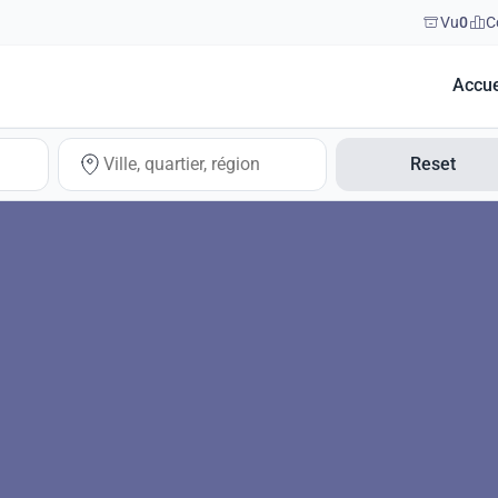
Vu
0
C
Accue
Reset