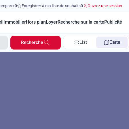
omparer
0
Enregistrer à ma liste de souhaits
0
Ouvrez une session
il
Immobilier
Hors plan
Loyer
Recherche sur la carte
Publicité
List
Carte
Recherche