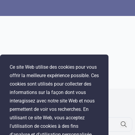
the
company
Ce site Web utilise des cookies pour vous
offrir la meilleure expérience possible. Ces
cookies sont utilisés pour collecter des
informations sur la façon dont vous
interagissez avec notre site Web et nous
WRE Group
permettent de voir vos recherches. En
© Cyprus Realestate 2026. Tous droits réservés !
utilisant ce site Web, vous acceptez
l'utilisation de cookies à des fins
d'analyse et d'utilisation personnalisée.