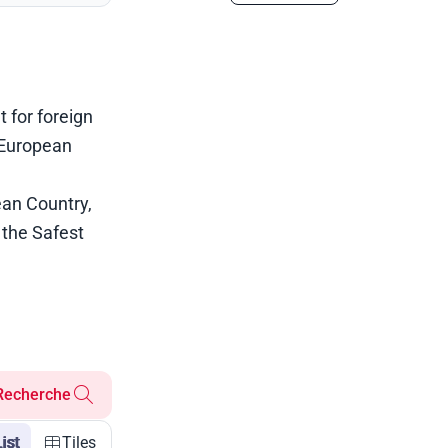
 for foreign
 European
ean Country,
 the Safest
Recherche
List
Tiles