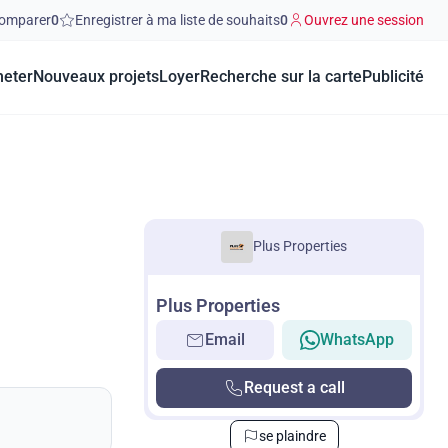
omparer
0
Enregistrer à ma liste de souhaits
0
Ouvrez une session
heter
Nouveaux projets
Loyer
Recherche sur la carte
Publicité
Plus Properties
Plus Properties
Email
WhatsApp
Request a call
se plaindre