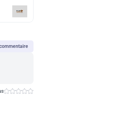
n сommentaire
us