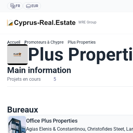
FR
EUR
WRE Group
Accueil
Promoteurs à Chypre
Plus Properties
Plus Propert
Main information
Projets en cours
5
Bureaux
Office Plus Properties
Agias Elenis & Constantinou, Christofides Steet, La