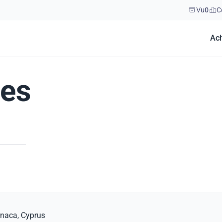
Vu
0
C
Ac
ies
rnaca, Cyprus