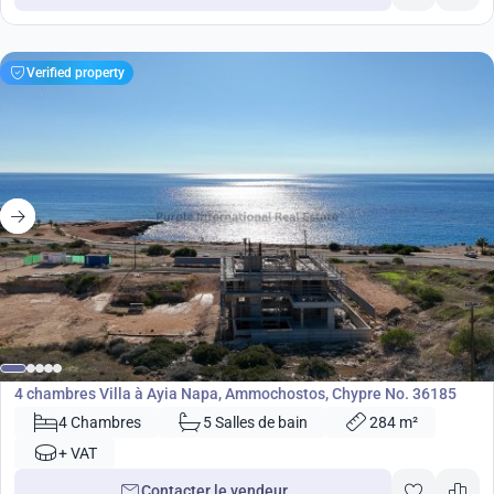
Verified property
3 350 000
€
Villa
4 chambres Villa à Ayia Napa, Ammochostos, Chypre No. 36185
4 Chambres
5 Salles de bain
284 m²
+ VAT
Contacter le vendeur