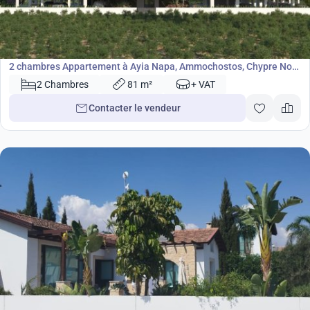
185 000
€
Appartement
2 chambres Appartement à Ayia Napa, Ammochostos, Chypre No.
42508
2 Chambres
81 m²
+ VAT
Contacter le vendeur