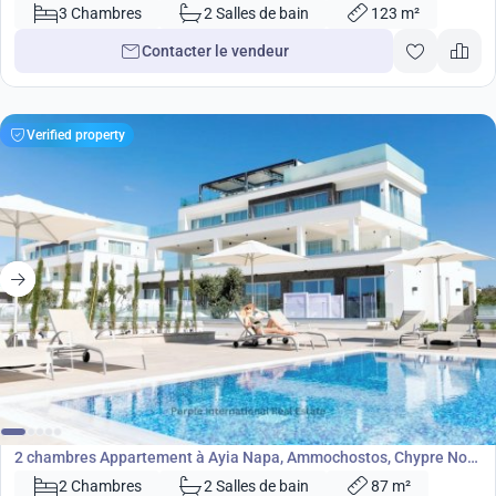
36161
3 Chambres
2 Salles de bain
123 m²
Contacter le vendeur
Verified property
625 000
€
Appartement
2 chambres Appartement à Ayia Napa, Ammochostos, Chypre No.
36342
2 Chambres
2 Salles de bain
87 m²