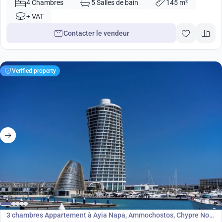
4 Chambres
5 Salles de bain
145 m²
+ VAT
Contacter le vendeur
Verified property
1 600 000
€
Appartement
3 chambres Appartement à Ayia Napa, Ammochostos, Chypre No.