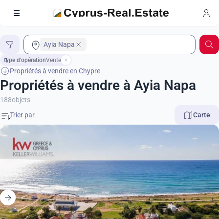
Ayia Napa
type d'opération
1
Vente
Propriétés à vendre en Chypre
Propriétés à vendre à Ayia Napa
188
objets
Carte