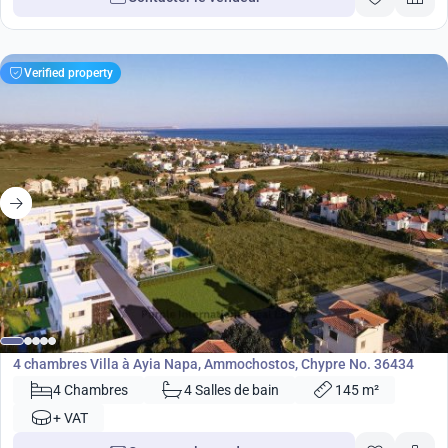
Verified property
576 000
€
Villa
4 chambres Villa à Ayia Napa, Ammochostos, Chypre No. 36434
4 Chambres
4 Salles de bain
145 m²
+ VAT