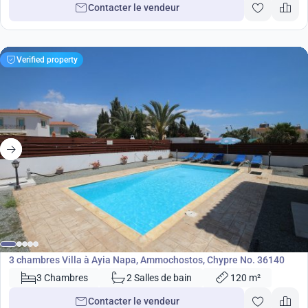
Contacter le vendeur
Verified property
400 000
€
Villa
3 chambres Villa à Ayia Napa, Ammochostos, Chypre No. 36140
3 Chambres
2 Salles de bain
120 m²
Contacter le vendeur