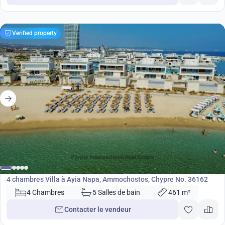
Verified property
7 072 500
€
Villa
4 chambres Villa à Ayia Napa, Ammochostos, Chypre No. 36162
4 Chambres
5 Salles de bain
461 m²
Contacter le vendeur