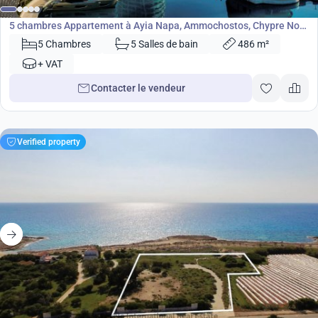
Appartement
5 chambres Appartement à Ayia Napa, Ammochostos, Chypre No.
8014
5 Chambres
5 Salles de bain
486 m²
+ VAT
Contacter le vendeur
Verified property
6 330 000
€