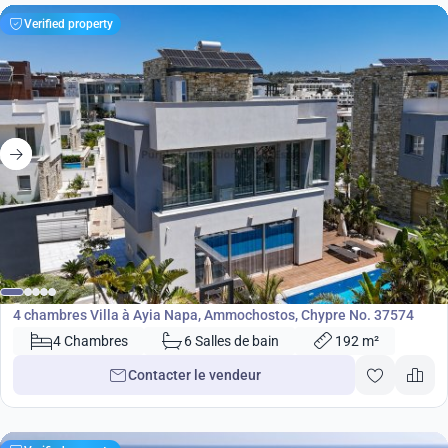
Verified property
980 000
€
Villa
4 chambres Villa à Ayia Napa, Ammochostos, Chypre No. 37574
4 Chambres
6 Salles de bain
192 m²
Contacter le vendeur