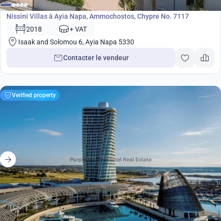
Développement
Nissini Villas à Ayia Napa, Ammochostos, Chypre No. 7117
2018
+ VAT
Isaak and Solomou 6, Ayia Napa 5330
Contacter le vendeur
Verified property
9 000 000
€