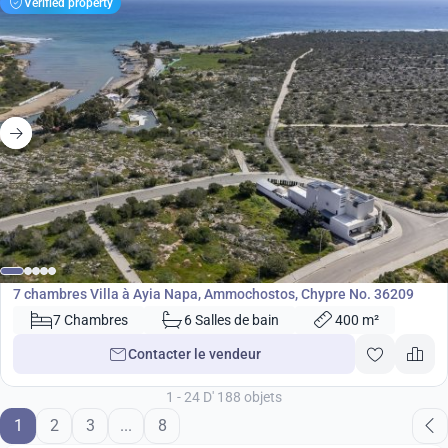
Verified property
3 250 000
€
Villa
7 chambres Villa à Ayia Napa, Ammochostos, Chypre No. 36209
7 Chambres
6 Salles de bain
400 m²
Contacter le vendeur
1 - 24 D' 188 objets
1
2
3
...
8