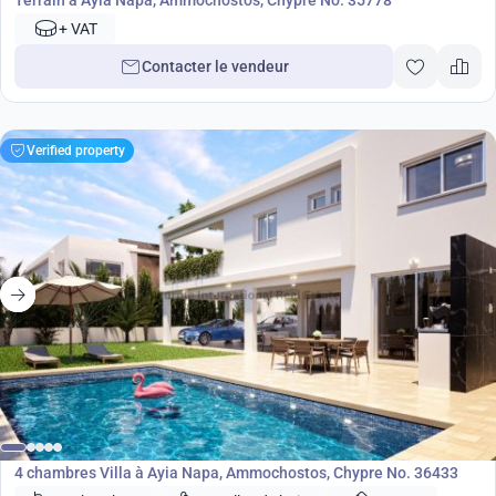
Terrain à Ayia Napa, Ammochostos, Chypre No. 35778
+ VAT
Contacter le vendeur
Verified property
530 000
€
Villa
4 chambres Villa à Ayia Napa, Ammochostos, Chypre No. 36433