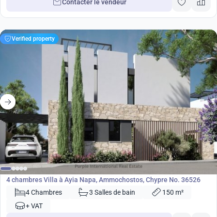
Contacter le vendeur
Verified property
696 000
€
Villa
4 chambres Villa à Ayia Napa, Ammochostos, Chypre No. 36526
4 Chambres
3 Salles de bain
150 m²
+ VAT