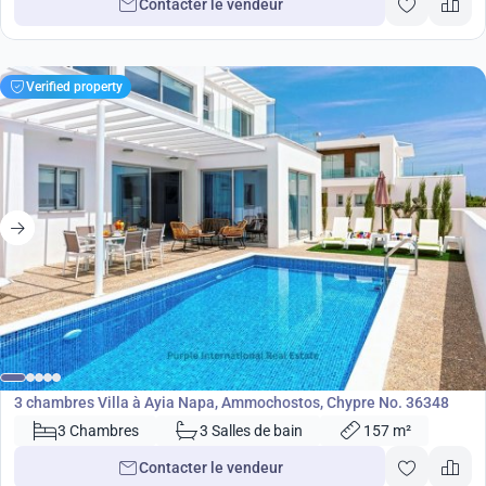
Contacter le vendeur
Verified property
550 000
€
Villa
3 chambres Villa à Ayia Napa, Ammochostos, Chypre No. 36348
3 Chambres
3 Salles de bain
157 m²
Contacter le vendeur