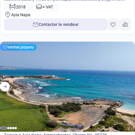
7092
2018
+ VAT
Ayia Napa
Contacter le vendeur
Verified property
4 450 000
€
Terrain