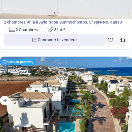
360 000
€
Villa
2 chambres Villa à Ayia Napa, Ammochostos, Chypre No. 42813
2 Chambres
81 m²
Contacter le vendeur
Verified property
499 000
€