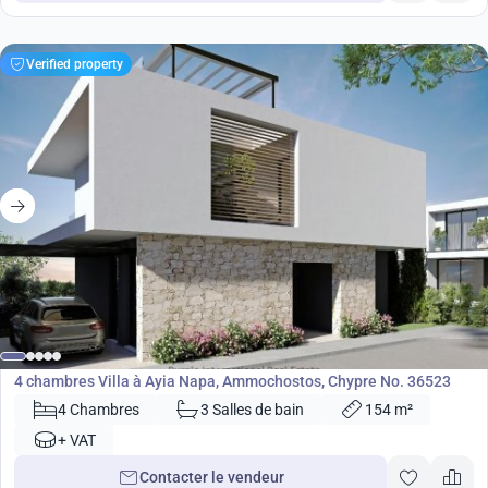
Verified property
615 000
€
Villa
4 chambres Villa à Ayia Napa, Ammochostos, Chypre No. 36523
4 Chambres
3 Salles de bain
154 m²
+ VAT
Contacter le vendeur