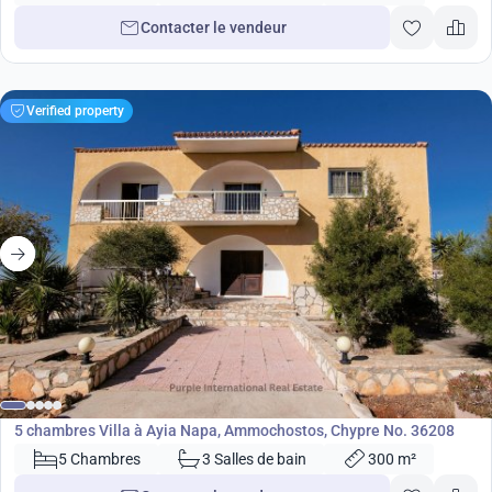
Contacter le vendeur
Verified property
750 000
€
Villa
5 chambres Villa à Ayia Napa, Ammochostos, Chypre No. 36208
5 Chambres
3 Salles de bain
300 m²