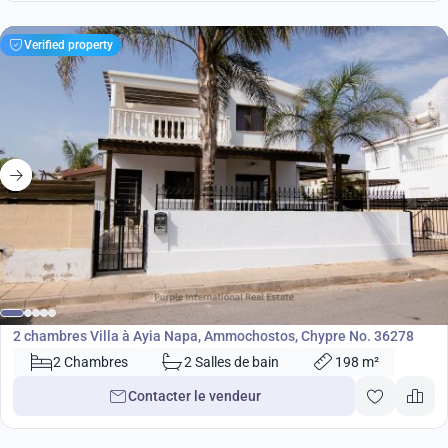
Verified property
460 000
€
Villa
2 chambres Villa à Ayia Napa, Ammochostos, Chypre No. 36278
2 Chambres
2 Salles de bain
198 m²
Contacter le vendeur