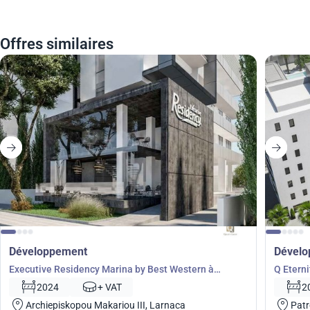
Offres similaires
Développement
Dével
Executive Residency Marina by Best Western à
Q Etern
Larnaca, Larnaka, Chypre No. 5600
2024
+ VAT
2
Archiepiskopou Makariou III, Larnaca
Patr