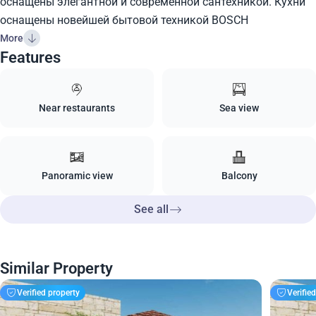
оснащены элегантной и современной сантехникой. Кухни
оснащены новейшей бытовой техникой BOSCH
More
Features
Near restaurants
Sea view
Panoramic view
Balcony
See all
Similar Property
Verified property
Verifie