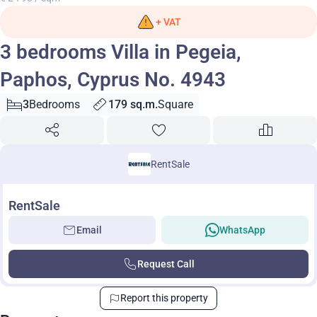
+ VAT
3 bedrooms Villa in Pegeia,
Paphos, Cyprus No. 4943
3
Bedrooms
179 sq.m.
Square
RentSale
RentSale
Email
WhatsApp
Request Call
Report this property