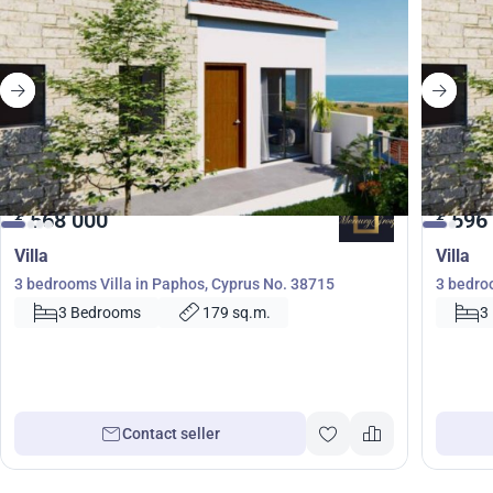
568 000
596
€
€
Villa
Villa
3 bedrooms Villa in Paphos, Cyprus No. 38715
3 bedro
3 Bedrooms
179 sq.m.
3
Contact seller