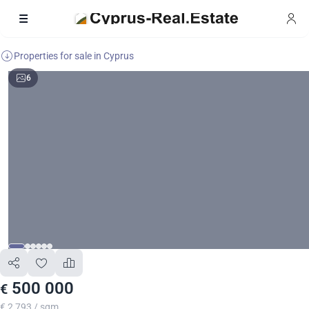
Properties for sale in Cyprus
6
500 000
€
€ 2 793 / sqm