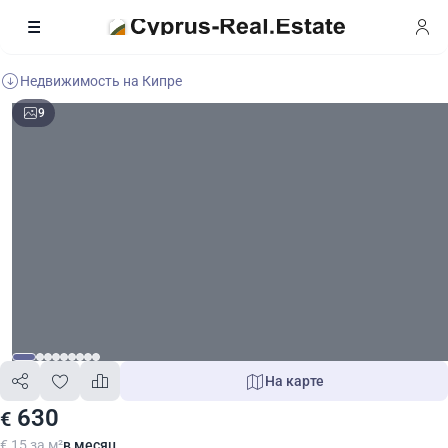
Недвижимость на Кипре
9
На карте
630
€
€ 15 за м²
в месяц