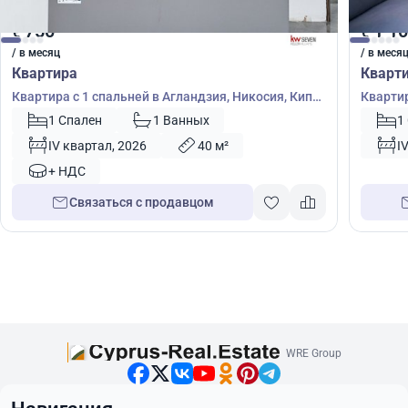
750
1 1
€
€
/ в месяц
/ в меся
Квартира
Кварт
Квартира с 1 спальней в Агландзия, Никосия, Кипр
Квартир
№ 49924
1 Спален
1 Ванных
1
IV квартал, 2026
40 м²
I
+ НДС
Связаться с продавцом
WRE Group