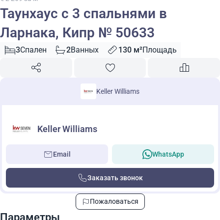
Таунхаус с 3 спальнями в
Ларнака, Кипр № 50633
3
Спален
2
Ванных
130 м²
Площадь
Keller Williams
Keller Williams
Email
WhatsApp
Заказать звонок
Пожаловаться
Параметры