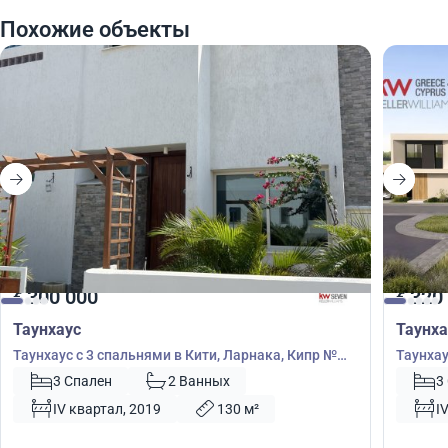
Похожие объекты
300 000
320
€
€
Таунхаус
Таунха
Таунхаус с 3 спальнями в Кити, Ларнака, Кипр №
Таунхау
39908
40510
3 Спален
2 Ванных
3
IV квартал, 2019
130 м²
I