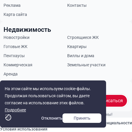
Реклама
Контакты
Карта сайта
Недвижимость
Новостройки
Строящиеся ЖК
Готовые ЖК
Квартиры
Пентхаусы
Виллы и дома
Коммерческая
Земельные участки
Аренда
Будьте в курсе
На этом сайте мы используем cookie-файлы.
Продолжая пользоваться сайтом, вы даете
Подписаться
согласие на использование этих файлов.
Подробнее
© Cyprus Realestate 2026. Все права защищены!
Отклонить
Принять
Связаться с нами
Политика конфиденциальности
Условия использования