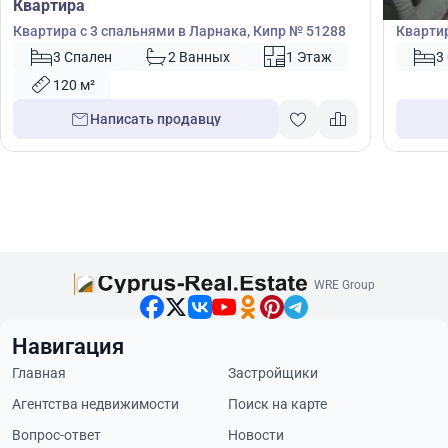
Квартира
Кварт
Квартира с 3 спальнями в Ларнака, Кипр № 51288
Квартир
Кипр №
3 Спален
2 Ванных
1 Этаж
3
120 м²
Написать продавцу
WRE Group
Навигация
Главная
Застройщики
Агентства недвижимости
Поиск на карте
Вопрос-ответ
Новости