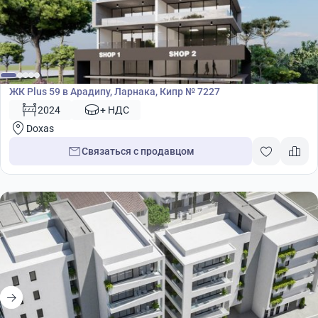
Жилой комплекс
ЖК Plus 59 в Арадипу, Ларнака, Кипр № 7227
2024
+ НДС
Doxas
Связаться с продавцом