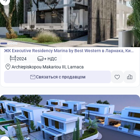
Жилой комплекс
ЖК Executive Residency Marina by Best Western в Ларнака, Кипр
№ 5600
2024
+ НДС
Archiepiskopou Makariou III, Larnaca
Связаться с продавцом