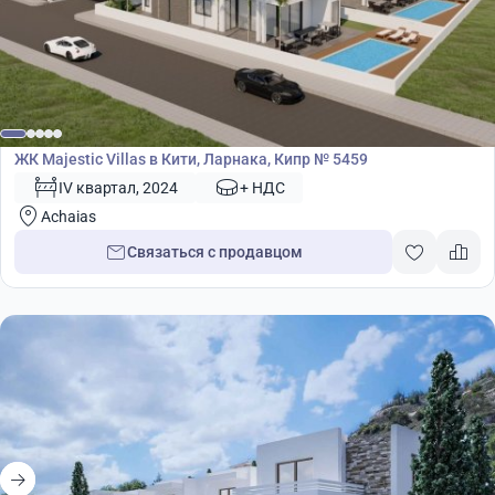
Жилой комплекс
ЖК Majestic Villas в Кити, Ларнака, Кипр № 5459
IV квартал, 2024
+ НДС
Achaias
Связаться с продавцом