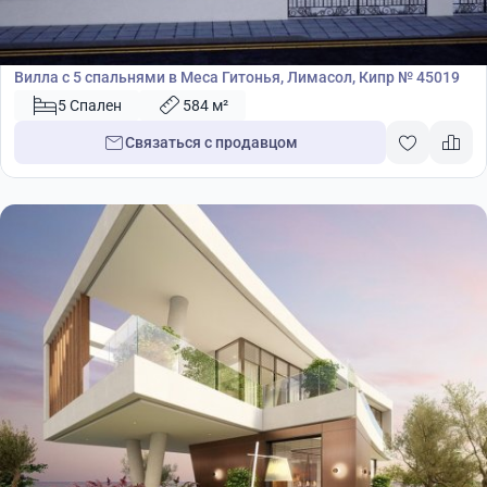
3 600 000
€
Вилла
Вилла с 5 спальнями в Меса Гитонья, Лимасол, Кипр № 45019
5 Спален
584 м²
Связаться с продавцом
3 901 800
€