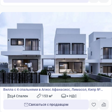
652 845
€
Вилла
Вилла с 4 спальнями в Агиос Афанасиос, Лимасол, Кипр №
42012
4 Спален
153 м²
+ НДС
Связаться с продавцом