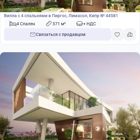
Вилла
Вилла с 4 спальнями в Пиргос, Лимасол, Кипр № 44581
4 Спален
371 м²
+ НДС
Связаться с продавцом
4 503 450
€