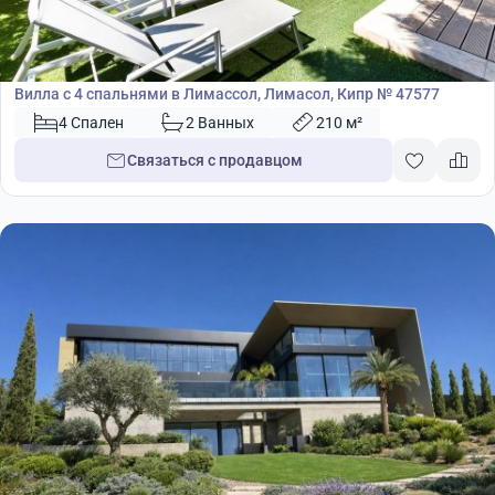
1 450 000
€
Вилла
Вилла с 4 спальнями в Лимассол, Лимасол, Кипр № 47577
4 Спален
2 Ванных
210 м²
Связаться с продавцом