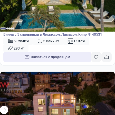
4 500 000
€
Вилла
Вилла с 5 спальнями в Лимассол, Лимасол, Кипр № 40531
5 Спален
5 Ванных
1 Этаж
293 м²
Связаться с продавцом