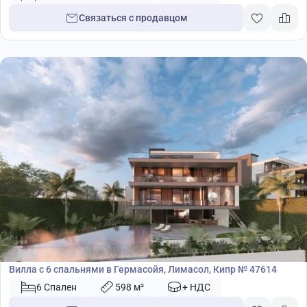
Связаться с продавцом
4 500 000
€
Вилла
Вилла с 6 спальнями в Гермасойя, Лимасол, Кипр № 47614
6 Спален
598 м²
+ НДС