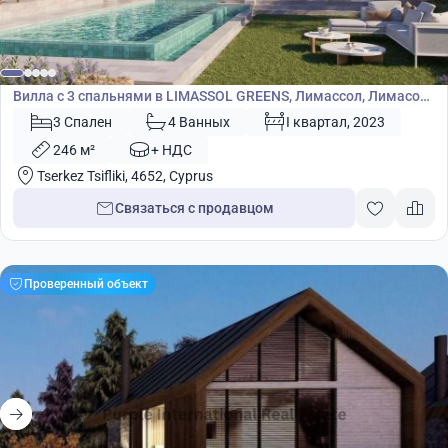
1 440 000
€
Вилла
Вилла с 3 спальнями в LIMASSOL GREENS, Лимассол, Лимасол,
Кипр № 5291
3 Спален
4 Ванных
I квартал, 2023
246 м²
+ НДС
Tserkez Tsifliki, 4652, Cyprus
Связаться с продавцом
Проверенный объект