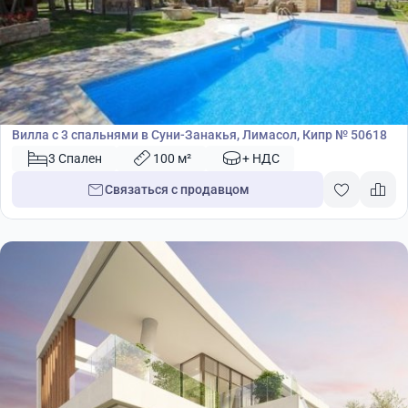
340 000
€
Вилла
Вилла с 3 спальнями в Суни-Занакья, Лимасол, Кипр № 50618
3 Спален
100 м²
+ НДС
Связаться с продавцом