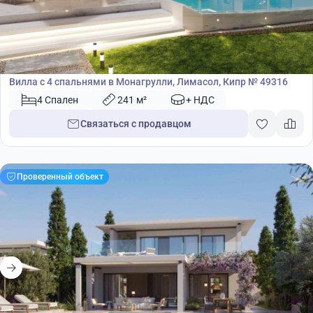
899 000
€
Вилла
Вилла с 4 спальнями в Монагрулли, Лимасол, Кипр № 49316
4 Спален
241 м²
+ НДС
Связаться с продавцом
Проверенный объект