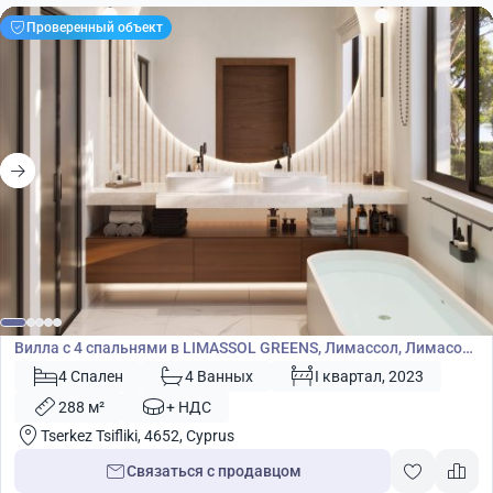
Проверенный объект
2 020 000
€
Вилла
Вилла с 4 спальнями в LIMASSOL GREENS, Лимассол, Лимасол,
Кипр № 5301
4 Спален
4 Ванных
I квартал, 2023
288 м²
+ НДС
Tserkez Tsifliki, 4652, Cyprus
Связаться с продавцом