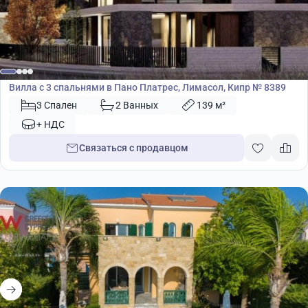
575 000
€
Вилла
Вилла с 3 спальнями в Пано Платрес, Лимасол, Кипр № 8389
3 Спален
2 Ванных
139 м²
+ НДС
Связаться с продавцом