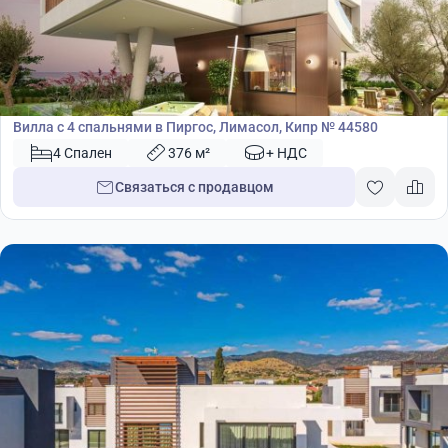
3 959 550
€
Вилла
Вилла с 4 спальнями в Пиргос, Лимасол, Кипр № 44580
4 Спален
376 м²
+ НДС
Связаться с продавцом