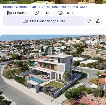
Вилла
Вилла с 4 спальнями в Пиргос, Лимасол, Кипр № 44569
4 Спален
380 м²
+ НДС
Связаться с продавцом
2 450 000
€
Вилла