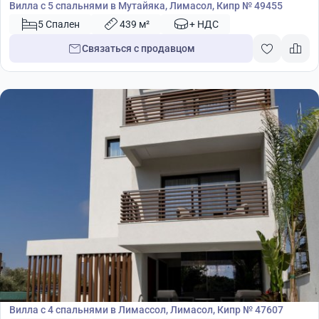
Вилла с 5 спальнями в Мутайяка, Лимасол, Кипр № 49455
5 Спален
439 м²
+ НДС
Связаться с продавцом
1 750 000
€
Вилла
Вилла с 4 спальнями в Лимассол, Лимасол, Кипр № 47607