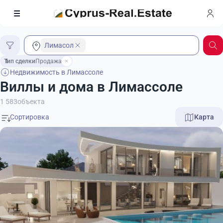
Лимасол
Тип сделки
1
Продажа
Недвижимость в Лимассоле
Виллы и дома в Лимассоле
1 583
объекта
Карта