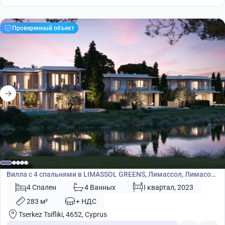
Проверенный объект
1 830 000
€
Вилла
Вилла с 4 спальнями в LIMASSOL GREENS, Лимассол, Лимасол,
Кипр № 5297
4 Спален
4 Ванных
I квартал, 2023
283 м²
+ НДС
Tserkez Tsifliki, 4652, Cyprus