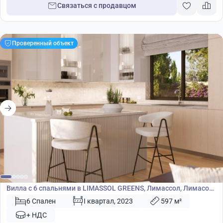
Связаться с продавцом
Проверенный объект
4 340 000
€
Вилла
Вилла с 6 спальнями в LIMASSOL GREENS, Лимассол, Лимасол,
Кипр № 19502
6 Спален
I квартал, 2023
597 м²
+ НДС