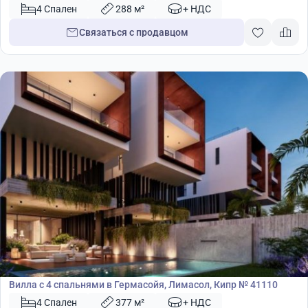
4 Спален
288 м²
+ НДС
Связаться с продавцом
1 685 000
€
Вилла
Вилла с 4 спальнями в Гермасойя, Лимасол, Кипр № 41110
4 Спален
377 м²
+ НДС