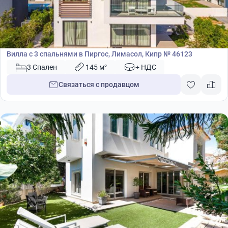
850 000
€
Вилла
Вилла с 3 спальнями в Пиргос, Лимасол, Кипр № 46123
3 Спален
145 м²
+ НДС
Связаться с продавцом