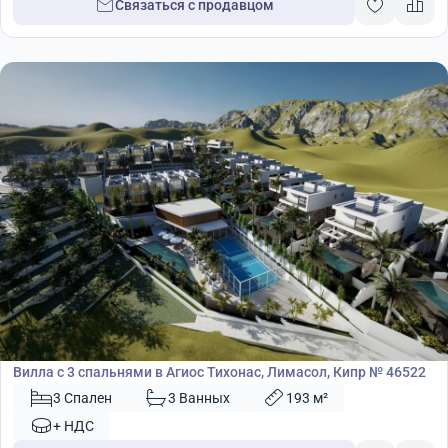
Связаться с продавцом
1 028 000
€
Вилла
Вилла с 3 спальнями в Агиос Тихонас, Лимасол, Кипр № 46522
3 Спален
3 Ванных
193 м²
+ НДС