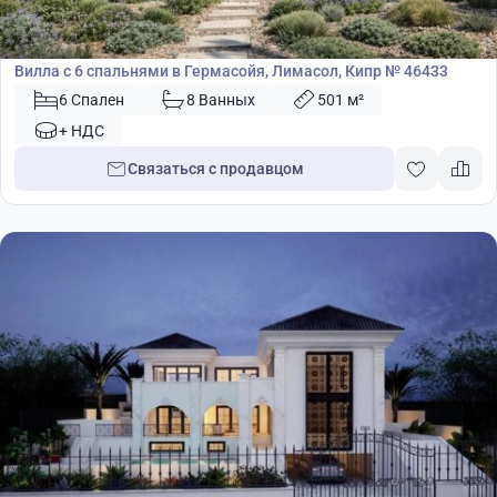
8 900 000
€
Вилла
Вилла с 6 спальнями в Гермасойя, Лимасол, Кипр № 46433
6 Спален
8 Ванных
501 м²
+ НДС
Связаться с продавцом